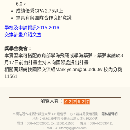
6.0。
成績優秀GPA 2.75以上
需具有與團隊合作良好意識
學校及申請資訊2015-2016
交換計畫介紹文宣
獎學金機會：
本實習案可搭配教育部學海飛颺或學海築夢，築夢案請於3
月17日前由計畫主持人向國際處提出計畫
相關問題請找國際交流組Mark
yslan@pu.edu.tw
校內分機
11561
瀏覽人數：
本網站著作權屬於靜宜大學 411遊留學中心，請詳見
使用規則
：
隱私權聲明
地址：43301臺中市沙鹿區台灣大道七段200號
電話：886-4-26328001 Ext.11561-11565 傳真：886-4-26530411
E-Mail：411ifamily@gmail.com